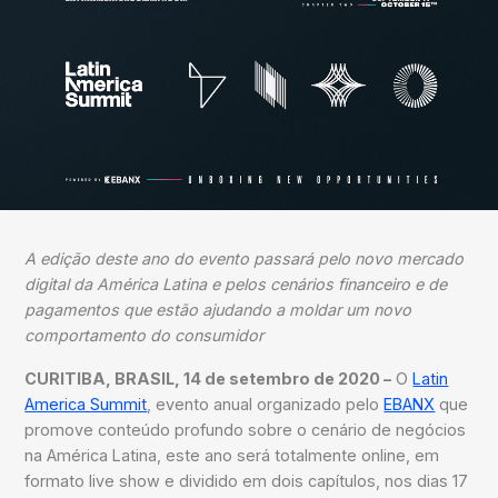
A edição deste ano do evento passará pelo novo mercado
digital da América Latina e pelos cenários financeiro e de
pagamentos que estão ajudando a moldar um novo
comportamento do consumidor
CURITIBA, BRASIL, 14 de setembro de 2020 –
O
Latin
America Summit
, evento anual organizado pelo
EBANX
que
promove conteúdo profundo sobre o cenário de negócios
na América Latina, este ano será totalmente online, em
formato live show e dividido em dois capítulos, nos dias 17