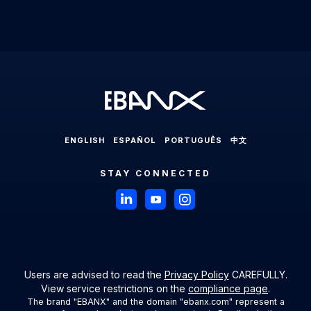
Localization Consulting
Chile
EBANX for Sharing Economy Solution
LABS
Partners
Latin America
EBANX Dashboard
Colombia
EBANX for Streaming Solution
Payments in Latin America
Press Room
Ecuador
EBANX for Social & AD's Solution
Cross-border Payments in Latin America
Careers
Mexico
EBANX for Travel & OTA's Solution
Payment Processing in Latin America
Compliance & Legal HUB
Paraguay
EBANX for Retail Marketplace
Payment Gateway in Latin America
Sitemap
Peru
ENGLISH
ESPAÑOL
PORTUGUÊS
中文
Latin American Market
Uruguay
STAY CONNECTED
Brazil
Payments in Brazil
Payment Methods in Brazil
Boleto Bancário in Brazil
Users are advised to read the
Privacy Policy
CAREFULLY.
View service restrictions on the
compliance page
.
Debit and Credit Cards in Brazil
The brand "EBANX" and the domain "ebanx.com" represent a