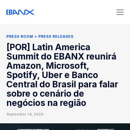
Press Room
Press Releases
PRESS ROOM
PRESS RELEASES
Clipping
[POR] Latin America
Contact Press
Summit do EBANX reunirá
Amazon, Microsoft,
Spotify, Uber e Banco
Central do Brasil para falar
sobre o cenário de
negócios na região
September 14, 2020