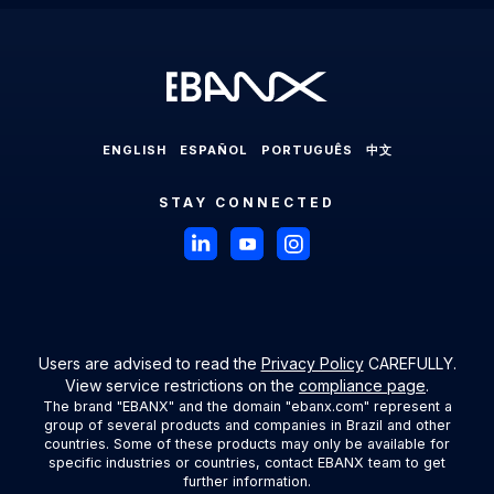
Payments in Latin America
Press Room
Ecuador
EBANX for Social & AD's Solution
Cross-border Payments in Latin America
Careers
Mexico
EBANX for Travel & OTA's Solution
Payment Processing in Latin America
Compliance & Legal HUB
Paraguay
EBANX for Retail Marketplace
Payment Gateway in Latin America
Sitemap
Peru
ENGLISH
ESPAÑOL
PORTUGUÊS
中文
Latin American Market
Uruguay
STAY CONNECTED
Brazil
Payments in Brazil
Payment Methods in Brazil
Boleto Bancário in Brazil
Users are advised to read the
Privacy Policy
CAREFULLY.
View service restrictions on the
compliance page
.
Debit and Credit Cards in Brazil
The brand "EBANX" and the domain "ebanx.com" represent a
group of several products and companies in Brazil and other
Payment Processing Brazil
countries. Some of these products may only be available for
specific industries or countries, contact EBANX team to get
further information.
Mexico