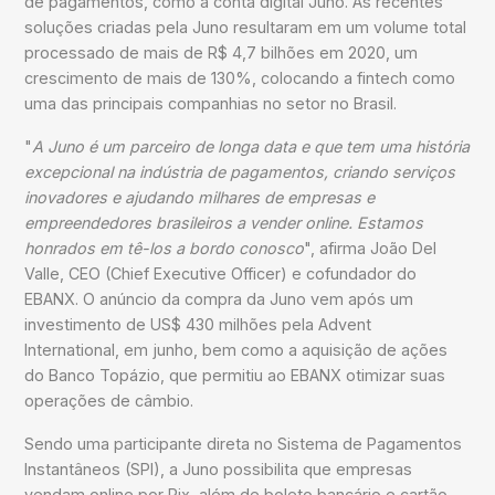
de pagamentos, como a conta digital Juno. As recentes
soluções criadas pela Juno resultaram em um volume total
processado de mais de R$ 4,7 bilhões em 2020, um
crescimento de mais de 130%, colocando a fintech como
uma das principais companhias no setor no Brasil.
"
A Juno é um parceiro de longa data e que tem uma história
excepcional na indústria de pagamentos, criando serviços
inovadores e ajudando milhares de empresas e
empreendedores brasileiros a vender online. Estamos
honrados em tê-los a bordo conosco
"
, afirma
João Del
Valle, CEO (Chief Executive Officer) e cofundador do
EBANX.
O anúncio da compra da Juno vem após um
investimento de US$ 430 milhões pela Advent
International, em junho, bem como a aquisição de
ações
do Banco Topázio,
que permitiu ao EBANX otimizar suas
operações de câmbio.
Sendo uma participante direta no Sistema de Pagamentos
Instantâneos (SPI), a Juno possibilita que empresas
vendam online por Pix, além de boleto bancário e cartão