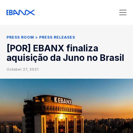
Press Room
Press Releases
PRESS ROOM
PRESS RELEASES
Clipping
[POR] EBANX finaliza
Contact Press
aquisição da Juno no Brasil
October 27, 2021