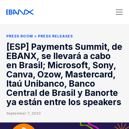
Press Room
Press Releases
PRESS ROOM
PRESS RELEASES
Clipping
[ESP] Payments Summit, de
Contact Press
EBANX, se llevará a cabo
en Brasil; Microsoft, Sony,
Canva, Ozow, Mastercard,
Itaú Unibanco, Banco
Central de Brasil y Banorte
ya están entre los speakers
September 7, 2023