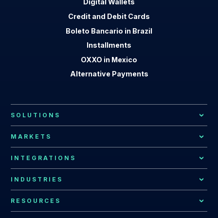
Digital Wallets
Credit and Debit Cards
Boleto Bancario in Brazil
Installments
OXXO in Mexico
Alternative Payments
SOLUTIONS
Local Payment Methods
MARKETS
Payment Processing
African Market
INTEGRATIONS
Local Acquiring
Latin American Market
EBANX Drop-in
INDUSTRIES
Recurring Payments
Argentina
All Integrations
Payments for Global Companies
RESOURCES
Fraud Prevention
Bolivia
EBANX for E-commerce Solution
Resources Hub