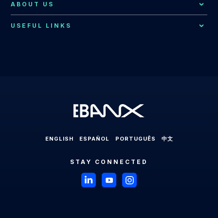
Consumer Support
ABOUT US
Brazil
EBANX for SaaS Solution
EBANX Blog
Contact Us
Merchant Services
Central America
USEFUL LINKS
EBANX for Gaming Solution
Payments Explained
About EBANX
Localization Consulting
Chile
EBANX for Sharing Economy Solution
LABS
Partners
Latin America
EBANX Dashboard
Colombia
EBANX for Streaming Solution
Payments in Latin America
Press Room
Ecuador
EBANX for Social & AD's Solution
Cross-border Payments in Latin America
Careers
Mexico
EBANX for Travel & OTA's Solution
Payment Processing in Latin America
Compliance & Legal HUB
Paraguay
EBANX for Retail Marketplace
Payment Gateway in Latin America
Sitemap
Peru
ENGLISH
ESPAÑOL
PORTUGUÊS
中文
Latin American Market
Uruguay
STAY CONNECTED
Brazil
Payments in Brazil
Payment Methods in Brazil