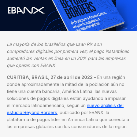
La mayoría de los brasileños que usan Pix son
compradores digitales por primera vez;
el pago instantáneo
aumentó las ventas en línea en un 20% para las empresas
que operan con EBANX
CURITIBA, BRASIL, 27 de abril de 2022
– En una región
donde aproximadamente la mitad de la población aún no
tiene una cuenta bancaria, América Latina, las nuevas
soluciones de pagos digitales están ayudando a impulsar
el mercado latinoamericano, según un
nuevo análisis del
estudio Beyond Borders
, publicado por
EBANX
, la
plataforma de pagos líder en América Latina que conecta a
las empresas globales con los consumidores de la región.