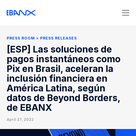
Press Room
Press Releases
PRESS ROOM
PRESS RELEASES
Clipping
[ESP] Las soluciones de
Contact Press
pagos instantáneos como
Pix en Brasil, aceleran la
inclusión financiera en
América Latina, según
datos de Beyond Borders,
de EBANX
April 27, 2022