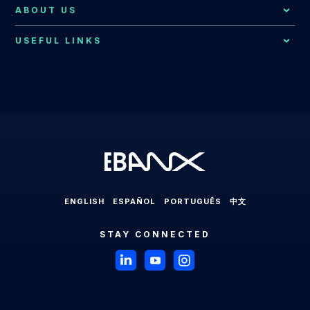
Resources Hub
Consumer Support
ABOUT US
Brazil
EBANX for SaaS Solution
EBANX Blog
Contact Us
Merchant Services
Central America
USEFUL LINKS
EBANX for Gaming Solution
Payments Explained
About EBANX
Localization Consulting
Chile
EBANX for Sharing Economy Solution
LABS
Partners
Latin America
EBANX Dashboard
Colombia
EBANX for Streaming Solution
Payments in Latin America
Press Room
Ecuador
EBANX for Social & AD's Solution
Cross-border Payments in Latin America
Careers
Mexico
EBANX for Travel & OTA's Solution
Payment Processing in Latin America
Compliance & Legal HUB
Paraguay
EBANX for Retail Marketplace
Payment Gateway in Latin America
Sitemap
Peru
ENGLISH
ESPAÑOL
PORTUGUÊS
中文
Latin American Market
Uruguay
STAY CONNECTED
Brazil
Payments in Brazil
Payment Methods in Brazil