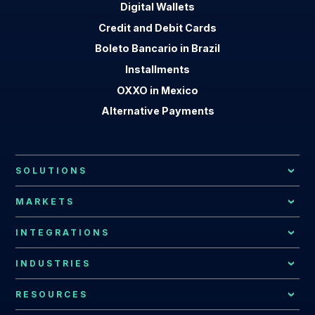
Digital Wallets
Credit and Debit Cards
Boleto Bancario in Brazil
Installments
OXXO in Mexico
Alternative Payments
SOLUTIONS
Local Payment Methods
MARKETS
Payment Processing
African Market
INTEGRATIONS
Local Acquiring
Latin American Market
EBANX Drop-in
INDUSTRIES
Recurring Payments
Argentina
All Integrations
Payments for Global Companies
RESOURCES
Fraud Prevention
Bolivia
EBANX for E-commerce Solution