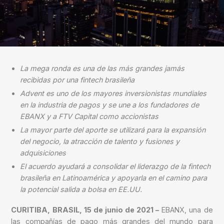
La mega ronda es una de las más grandes jamás
recibidas por una fintech brasileña
Advent es uno de los mayores inversionistas mundiales
en la industria de pagos y se une a los fundadores de
EBANX y a FTV Capital como accionistas
La mayor parte del aporte se utilizará para la expansión
del negocio, la atracción de talento y fusiones y
adquisiciones
El acuerdo ayudará a consolidar el liderazgo de la fintech
brasileña en Latinoamérica y apoyarla en el camino para
la potencial salida a bolsa en EE.UU.
CURITIBA, BRASIL, 15 de junio de 2021 –
EBANX, una de
las compañías de pago más grandes del mundo para