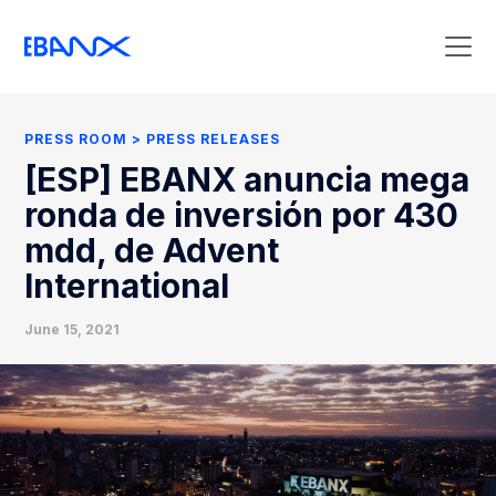
Press Room
Press Releases
PRESS ROOM
PRESS RELEASES
Clipping
[ESP] EBANX anuncia mega
Contact Press
ronda de inversión por 430
mdd, de Advent
International
June 15, 2021