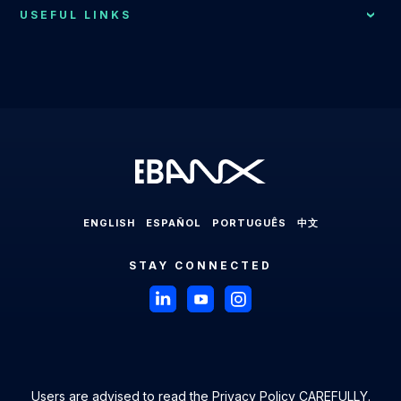
Contact Us
Merchant Services
Central America
USEFUL LINKS
EBANX for Gaming Solution
Payments Explained
About EBANX
Localization Consulting
Chile
EBANX for Sharing Economy Solution
LABS
Partners
Latin America
EBANX Dashboard
Colombia
EBANX for Streaming Solution
Payments in Latin America
Press Room
Ecuador
EBANX for Social & AD's Solution
Cross-border Payments in Latin America
Careers
Mexico
EBANX for Travel & OTA's Solution
Payment Processing in Latin America
Compliance & Legal HUB
Paraguay
EBANX for Retail Marketplace
Payment Gateway in Latin America
Sitemap
Peru
ENGLISH
ESPAÑOL
PORTUGUÊS
中文
Latin American Market
Uruguay
STAY CONNECTED
Brazil
Payments in Brazil
Payment Methods in Brazil
Boleto Bancário in Brazil
Users are advised to read the
Privacy Policy
CAREFULLY.