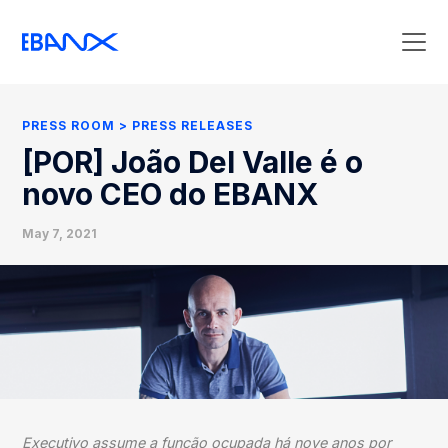
Press Room
Press Releases
PRESS ROOM
PRESS RELEASES
Clipping
[POR] João Del Valle é o
Contact Press
novo CEO do EBANX
May 7, 2021
Executivo assume a função ocupada há nove anos por