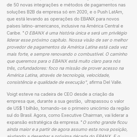
de 50 novas integrações e métodos de pagamentos nas
soluções B2B da empresa só em 2020, e o Push LatAm,
que está levando as operações do EBANX para novos
países latino-americanos, inclusive na América Central e
Caribe. "
O EBANX é uma história única e será um privilégio
liderar esse próximo capítulo. Nossa visão de ser o melhor
provedor de pagamentos da América Latina está cada vez
mais forte, e sempre renovando o combustível. O caminho
que queremos para o EBANX está muito claro para nós
três, cofundadores: foco na missão de prover acesso na
América Latina, através de tecnologia, velocidade,
consistência e qualidade de execução"
, afirma Del Valle.
Voigt esteve na cadeira de CEO desde a criação da
empresa que, durante a sua gestão, ultrapassou o valor
de US$ 1 bilhão, tornando-se o primeiro unicórnio da região
sul do Brasil. Agora, como Executive Chairman, vai liderar a
expansão estratégica da empresa. "
O sonho grande ficou
ainda maior e a partir de agora assumo esta nova posição,
ajudando a desenhar a próxima década do EBANX. E o