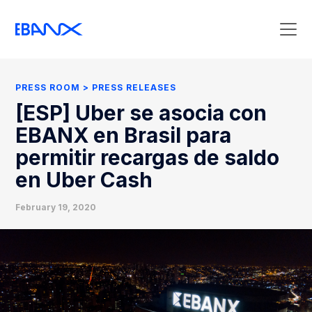
Press Room
Press Releases
PRESS ROOM
PRESS RELEASES
Clipping
[ESP] Uber se asocia con
Contact Press
EBANX en Brasil para
permitir recargas de saldo
en Uber Cash
February 19, 2020