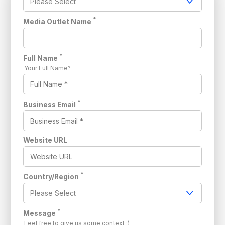
*
Media Outlet Name
*
Full Name
Your Full Name?
*
Business Email
Website URL
*
Country/Region
*
Message
Feel free to give us some context :)