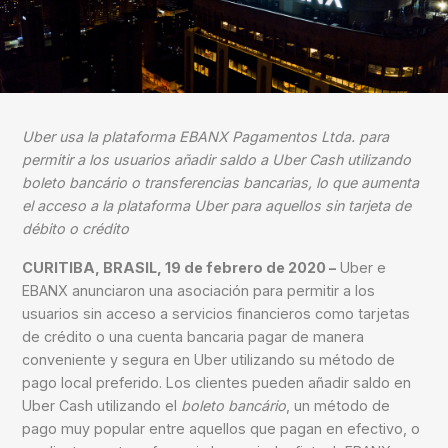
Uber usa la plataforma EBANX Pagamentos Ltda. para
permitir a los usuarios añadir saldo a Uber Cash utilizando
boleto bancário o transferencias bancarias, lo que aumenta
el acceso a la plataforma Uber para aquellos sin tarjeta de
débito o crédito
CURITIBA, BRASIL, 19 de febrero de 2020 –
Uber e
EBANX anunciaron una asociación para permitir a los
usuarios sin acceso a servicios financieros como tarjetas
de crédito o una cuenta bancaria pagar de manera
conveniente y segura en Uber utilizando su método de
pago local preferido. Los clientes pueden añadir saldo en
Uber Cash utilizando el
boleto bancário
, un método de
pago muy popular entre aquellos que pagan en efectivo, o