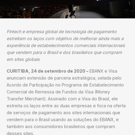
Fintech e empresa global de tecnologia de pagamento
estreitam os laços com objetivo de melhorar ainda mais a
experiência de estabelecimentos comerciais internacionais
que vendem para o Brasil e dos brasileiros que compram
em sites globais
CURITIBA, 24 de setembro de 2020 –
EBANX e Visa
anunciam extensão de parceria estratégica, selada pelo
Acordo de Participação no Programa de Estabelecimento
Comercial de Remessa de Fundos da Visa (Money
Transfer Merchant). Assinado com a Visa do Brasil, ele
estreita os laços entre as duas empresas e foca na oferta
de serviços de pagamento aos sites internacionais que
vendem para o Brasil usando as soluções do EBANX, e
também aos consumidores brasileiros que compram
desses sites.