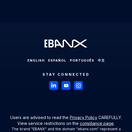
Localization Consulting
Chile
EBANX for Sharing Economy Solution
LABS
Partners
Latin America
EBANX Dashboard
Colombia
EBANX for Streaming Solution
Payments in Latin America
Press Room
Ecuador
EBANX for Social & AD's Solution
Cross-border Payments in Latin America
Careers
Mexico
EBANX for Travel & OTA's Solution
Payment Processing in Latin America
Compliance & Legal HUB
Paraguay
EBANX for Retail Marketplace
Payment Gateway in Latin America
Sitemap
Peru
ENGLISH
ESPAÑOL
PORTUGUÊS
中文
Latin American Market
Uruguay
STAY CONNECTED
Brazil
Payments in Brazil
Payment Methods in Brazil
Boleto Bancário in Brazil
Users are advised to read the
Privacy Policy
CAREFULLY.
View service restrictions on the
compliance page
.
Debit and Credit Cards in Brazil
The brand "EBANX" and the domain "ebanx.com" represent a