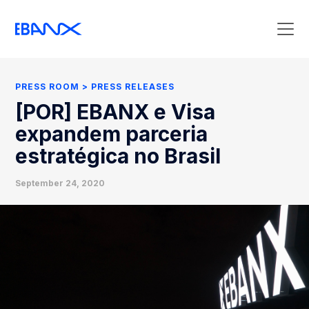
Press Room
Press Releases
PRESS ROOM
PRESS RELEASES
Clipping
[POR] EBANX e Visa
Contact Press
expandem parceria
estratégica no Brasil
September 24, 2020