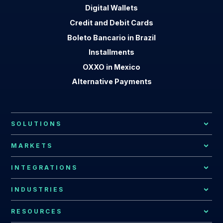
Digital Wallets
Credit and Debit Cards
Boleto Bancario in Brazil
Installments
OXXO in Mexico
Alternative Payments
SOLUTIONS
Local Payment Methods
MARKETS
Payment Processing
African Market
INTEGRATIONS
Local Acquiring
Latin American Market
EBANX Drop-in
INDUSTRIES
Recurring Payments
Argentina
All Integrations
Payments for Global Companies
RESOURCES
Fraud Prevention
Bolivia