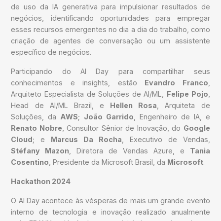
de uso da IA generativa para impulsionar resultados de
negócios, identificando oportunidades para empregar
esses recursos emergentes no dia a dia do trabalho, como
criação de agentes de conversação ou um assistente
específico de negócios.
Participando do AI Day para compartilhar seus
conhecimentos e insights, estão
Evandro Franco
,
Arquiteto Especialista de Soluções de AI/ML,
Felipe Pojo
,
Head de AI/ML Brazil, e
Hellen Rosa
, Arquiteta de
Soluções, da
AWS
;
João Garrido
, Engenheiro de IA, e
Renato Nobre
, Consultor Sênior de Inovação, do
Google
Cloud
; e
Marcus Da Rocha
, Executivo de Vendas,
Stéfany Mazon
, Diretora de Vendas Azure, e
Tania
Cosentino
, Presidente da Microsoft Brasil, da
Microsoft
.
Hackathon 2024
O AI Day acontece às vésperas de mais um grande evento
interno de tecnologia e inovação realizado anualmente