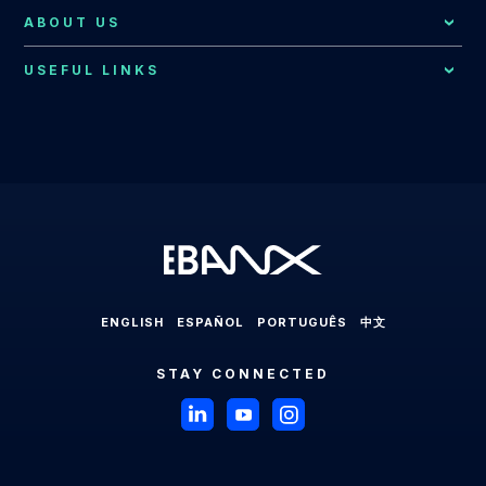
EBANX for E-commerce Solution
Resources Hub
Consumer Support
ABOUT US
Brazil
EBANX for SaaS Solution
EBANX Blog
Contact Us
Merchant Services
Central America
USEFUL LINKS
EBANX for Gaming Solution
Payments Explained
About EBANX
Localization Consulting
Chile
EBANX for Sharing Economy Solution
LABS
Partners
Latin America
EBANX Dashboard
Colombia
EBANX for Streaming Solution
Payments in Latin America
Press Room
Ecuador
EBANX for Social & AD's Solution
Cross-border Payments in Latin America
Careers
Mexico
EBANX for Travel & OTA's Solution
Payment Processing in Latin America
Compliance & Legal HUB
Paraguay
EBANX for Retail Marketplace
Payment Gateway in Latin America
Sitemap
Peru
ENGLISH
ESPAÑOL
PORTUGUÊS
中文
Latin American Market
Uruguay
STAY CONNECTED
Brazil
Payments in Brazil
Payment Methods in Brazil