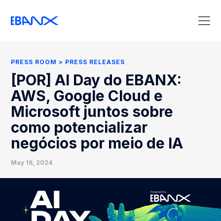
Press Room
Press Releases
PRESS ROOM
PRESS RELEASES
Clipping
[POR] AI Day do EBANX:
Contact Press
AWS, Google Cloud e
Microsoft juntos sobre
como potencializar
negócios por meio de IA
May 16, 2024