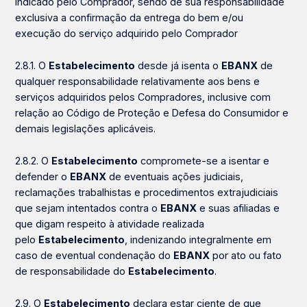
indicado pelo Comprador, sendo de sua responsabilidade
exclusiva a confirmação da entrega do bem e/ou
execução do serviço adquirido pelo Comprador
2.8.1. O
Estabelecimento
desde já isenta o
EBANX
de
qualquer responsabilidade relativamente aos bens e
serviços adquiridos pelos Compradores, inclusive com
relação ao Código de Proteção e Defesa do Consumidor e
demais legislações aplicáveis.
2.8.2. O
Estabelecimento
compromete-se a isentar e
defender o
EBANX
de eventuais ações judiciais,
reclamações trabalhistas e procedimentos extrajudiciais
que sejam intentados contra o
EBANX
e suas afiliadas e
que digam respeito à atividade realizada
pelo
Estabelecimento
, indenizando integralmente em
caso de eventual condenação do
EBANX
por ato ou fato
de responsabilidade do
Estabelecimento
.
2.9. O
Estabelecimento
declara estar ciente de que