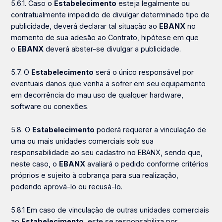
5.6.1. Caso o
Estabelecimento
esteja legalmente ou
contratualmente impedido de divulgar determinado tipo de
publicidade, deverá declarar tal situação ao
EBANX
no
momento de sua adesão ao Contrato, hipótese em que
o
EBANX
deverá abster-se divulgar a publicidade.
5.7. O
Estabelecimento
será o único responsável por
eventuais danos que venha a sofrer em seu equipamento
em decorrência do mau uso de qualquer hardware,
software ou conexões.
5.8. O
Estabelecimento
poderá requerer a vinculação de
uma ou mais unidades comerciais sob sua
responsabilidade ao seu cadastro no EBANX, sendo que,
neste caso, o
EBANX
avaliará o pedido conforme critérios
próprios e sujeito à cobrança para sua realização,
podendo aprová-lo ou recusá-lo.
5.8.1 Em caso de vinculação de outras unidades comerciais
ao
Estabelecimento
, este se responsabiliza por