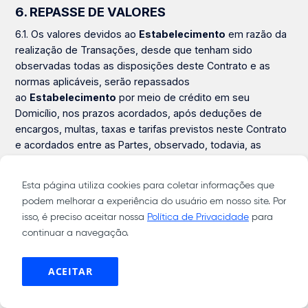
6. REPASSE DE VALORES
6.1. Os valores devidos ao
Estabelecimento
em razão da
realização de Transações, desde que tenham sido
observadas todas as disposições deste Contrato e as
normas aplicáveis, serão repassados
ao
Estabelecimento
por meio de crédito em seu
Domicílio, nos prazos acordados, após deduções de
encargos, multas, taxas e tarifas previstos neste Contrato
e acordados entre as Partes, observado, todavia, as
regras referentes a Chargeback, cancelamento e/ou
estorno previstas neste Contrato.
6.1.1. O prazo para repasse, conforme acordado entre as
Partes, será contado a partir da data de realização de cada
Transação. Caso a data prevista para crédito não seja dia
útil no local da sede do
EBANX
ou da compensação do
pagamento, o crédito será efetuado no primeiro dia útil
subsequente.